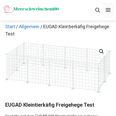
Zum
M
Inhalt
springen
Start
/
Allgemein
/ EUGAD Kleintierkäfig Freigehege
Test
EUGAD Kleintierkäfig Freigehege Test