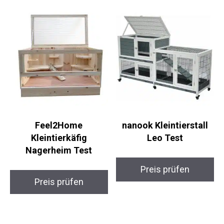
Feel2Home
nanook Kleintierstall
Kleintierkäfig
Leo Test
Nagerheim Test
Preis prüfen
Preis prüfen