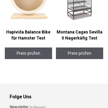
Hapivida Balance Bike
Montana Cages Sevilla
für Hamster Test
II Nagerkäfig Test
Preis prüfen
Preis prüfen
Folge Uns
Newsletter
(in Planung)