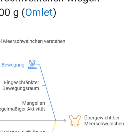
00 g (
Omlet
)