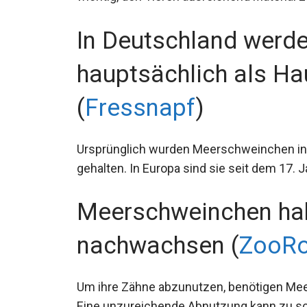
In Deutschland werd
hauptsächlich als Ha
(
Fressnapf
)
Ursprünglich wurden Meerschweinchen in S
gehalten. In Europa sind sie seit dem 17. J
Meerschweinchen hab
nachwachsen (
ZooRo
Um ihre Zähne abzunutzen, benötigen Mee
Eine unzureichende Abnutzung kann zu s