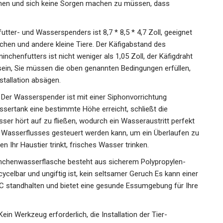
gehen und sich keine Sorgen machen zu müssen, dass
tter- und Wasserspenders ist 8,7 * 8,5 * 4,7 Zoll, geeignet
chen und andere kleine Tiere. Der Käfigabstand des
henfutters ist nicht weniger als 1,05 Zoll, der Käfigdraht
sein, Sie müssen die oben genannten Bedingungen erfüllen,
stallation absägen.
Der Wasserspender ist mit einer Siphonvorrichtung
ertank eine bestimmte Höhe erreicht, schließt die
ser hört auf zu fließen, wodurch ein Wasseraustritt perfekt
s Wasserflusses gesteuert werden kann, um ein Überlaufen zu
n Ihr Haustier trinkt, frisches Wasser trinken.
aninchenwasserflasche besteht aus sicherem Polypropylen-
ecycelbar und ungiftig ist, kein seltsamer Geruch Es kann einer
C standhalten und bietet eine gesunde Essumgebung für Ihre
Kein Werkzeug erforderlich, die Installation der Tier-